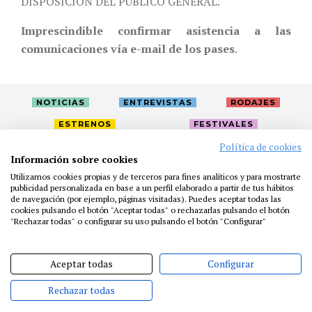
DISPOSICIÓN DEL PÚBLICO GENERAL.
Imprescindible confirmar asistencia a las
comunicaciones vía e-mail de los pases
.
NOTICIAS
ENTREVISTAS
RODAJES
ESTRENOS
FESTIVALES
Política de cookies
Información sobre cookies
LA ACADEMIA
ACTIVIDADES
CAFÉ
PREMIOS
Utilizamos cookies propias y de terceros para fines analíticos y para mostrarte
PRENSA
FUNDACIÓN
RESIDENCIAS
AYUDAS
publicidad personalizada en base a un perfil elaborado a partir de tus hábitos
de navegación (por ejemplo, páginas visitadas). Puedes aceptar todas las
BIBLIOTECA
PUBLICACIONES
CONTACTO
cookies pulsando el botón "Aceptar todas" o rechazarlas pulsando el botón
"Rechazar todas" o configurar su uso pulsando el botón "Configurar"
AVISO LEGAL
P. PRIVACIDAD
COOKIES
Aceptar todas
Configurar
Rechazar todas