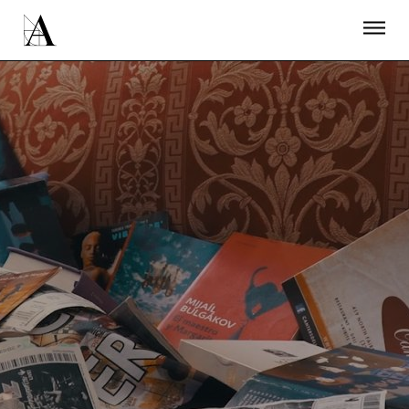
LA ACADEMIA
PREMIOS GOYA
FUNDACIÓN
CONTACTO
ACTIVIDADES
ACTUALIDAD
PROYECTOS
RESIDENCIAS
ÚNETE A LA ACADEMIA DE CINE
PRENSA
NEWSLETTER