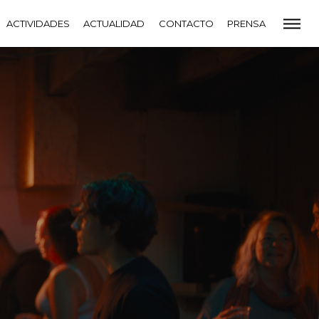
CADEMIA
ACTIVIDADES
PREMIOS GOYA
ACTUALIDAD
FUNDACIÓN
CONTACTO
CONTACTO
PRENSA
VIDADES
ACTUALIDAD
PROYECTOS
RESIDENCIAS
NETE A LA ACADEMIA DE CINE
PRENSA
NEWSLETTER