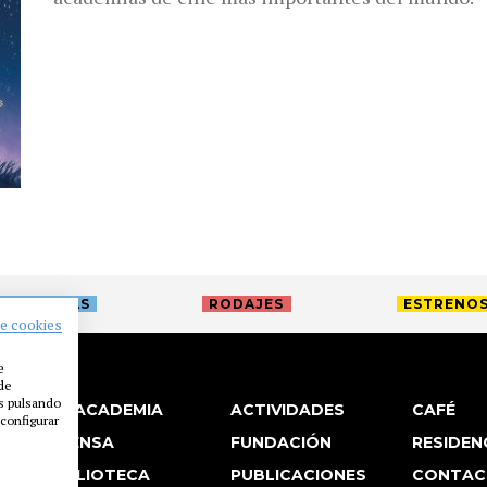
TREVISTAS
RODAJES
ESTRENO
de cookies
e
 de
es pulsando
LA ACADEMIA
ACTIVIDADES
CAFÉ
configurar
PRENSA
FUNDACIÓN
RESIDEN
BIBLIOTECA
PUBLICACIONES
CONTAC