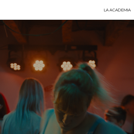
LA ACADEMIA
LA A
ACTI
Ú