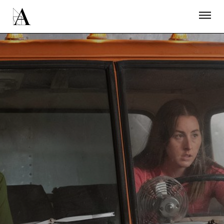
LA ACADEMIA
PREMIOS GOYA
FUNDACIÓN
CONTACTO
ACTIVIDADES
ACTUALIDAD
PROYECTOS
RESIDENCIAS
ÚNETE A LA ACADEMIA DE CINE
PRENSA
NEWSLETTER