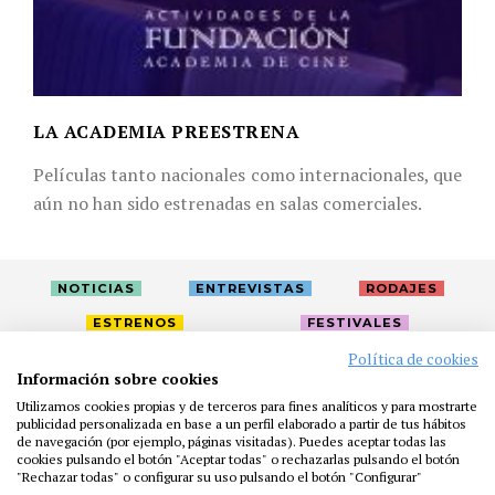
LA ACADEMIA PREESTRENA
Películas tanto nacionales como internacionales, que
aún no han sido estrenadas en salas comerciales.
NOTICIAS
ENTREVISTAS
RODAJES
ESTRENOS
FESTIVALES
Política de cookies
Información sobre cookies
LA ACADEMIA
ACTIVIDADES
CAFÉ
PREMIOS
Utilizamos cookies propias y de terceros para fines analíticos y para mostrarte
PRENSA
FUNDACIÓN
RESIDENCIAS
AYUDAS
publicidad personalizada en base a un perfil elaborado a partir de tus hábitos
de navegación (por ejemplo, páginas visitadas). Puedes aceptar todas las
BIBLIOTECA
PUBLICACIONES
CONTACTO
cookies pulsando el botón "Aceptar todas" o rechazarlas pulsando el botón
"Rechazar todas" o configurar su uso pulsando el botón "Configurar"
AVISO LEGAL
P. PRIVACIDAD
COOKIES