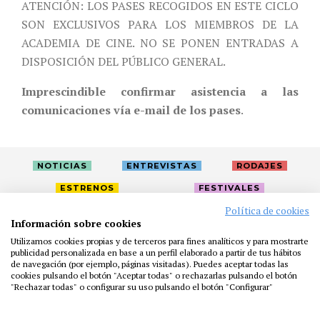
ATENCIÓN: LOS PASES RECOGIDOS EN ESTE CICLO
SON EXCLUSIVOS PARA LOS MIEMBROS DE LA
ACADEMIA DE CINE. NO SE PONEN ENTRADAS A
DISPOSICIÓN DEL PÚBLICO GENERAL.
Imprescindible confirmar asistencia a las
comunicaciones vía e-mail de los pases
.
NOTICIAS
ENTREVISTAS
RODAJES
ESTRENOS
FESTIVALES
Política de cookies
Información sobre cookies
LA ACADEMIA
ACTIVIDADES
CAFÉ
PREMIOS
Utilizamos cookies propias y de terceros para fines analíticos y para mostrarte
publicidad personalizada en base a un perfil elaborado a partir de tus hábitos
PRENSA
FUNDACIÓN
RESIDENCIAS
AYUDAS
de navegación (por ejemplo, páginas visitadas). Puedes aceptar todas las
BIBLIOTECA
PUBLICACIONES
CONTACTO
cookies pulsando el botón "Aceptar todas" o rechazarlas pulsando el botón
"Rechazar todas" o configurar su uso pulsando el botón "Configurar"
AVISO LEGAL
P. PRIVACIDAD
COOKIES