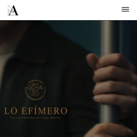
LA ACADEMIA
PREMIOS GOYA
FUNDACIÓN
CONTACTO
ACTIVIDADES
ACTUALIDAD
PROYECTOS
RESIDENCIAS
ÚNETE A LA ACADEMIA DE CINE
PRENSA
NEWSLETTER