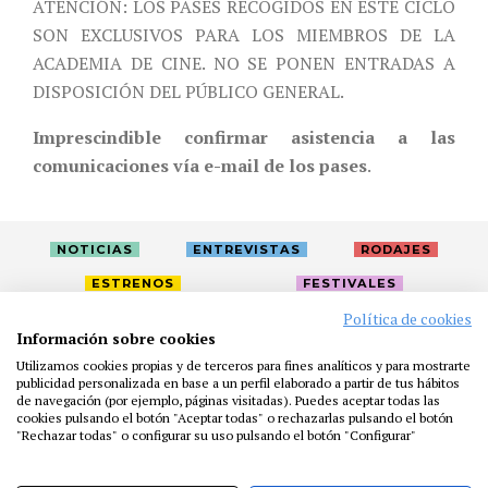
ATENCIÓN: LOS PASES RECOGIDOS EN ESTE CICLO
SON EXCLUSIVOS PARA LOS MIEMBROS DE LA
ACADEMIA DE CINE. NO SE PONEN ENTRADAS A
DISPOSICIÓN DEL PÚBLICO GENERAL.
Imprescindible confirmar asistencia a las
comunicaciones vía e-mail de los pases
.
NOTICIAS
ENTREVISTAS
RODAJES
ESTRENOS
FESTIVALES
Política de cookies
Información sobre cookies
LA ACADEMIA
ACTIVIDADES
CAFÉ
PREMIOS
Utilizamos cookies propias y de terceros para fines analíticos y para mostrarte
PRENSA
FUNDACIÓN
RESIDENCIAS
AYUDAS
publicidad personalizada en base a un perfil elaborado a partir de tus hábitos
de navegación (por ejemplo, páginas visitadas). Puedes aceptar todas las
BIBLIOTECA
PUBLICACIONES
CONTACTO
cookies pulsando el botón "Aceptar todas" o rechazarlas pulsando el botón
"Rechazar todas" o configurar su uso pulsando el botón "Configurar"
AVISO LEGAL
P. PRIVACIDAD
COOKIES