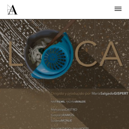
LA ACADEMIA
PREMIOS GOYA
FUNDACIÓN
CONTACTO
ACTIVIDADES
ACTUALIDAD
PROYECTOS
RESIDENCIAS
ÚNETE A LA ACADEMIA DE CINE
PRENSA
NEWSLETTER