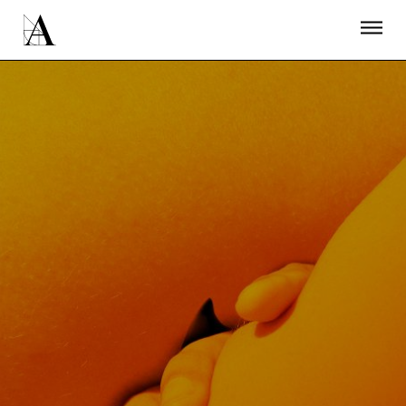
LA ACADEMIA
PREMIOS GOYA
FUNDACIÓN
CONTACTO
ACTIVIDADES
ACTUALIDAD
PROYECTOS
RESIDENCIAS
ÚNETE A LA ACADEMIA DE CINE
PRENSA
NEWSLETTER