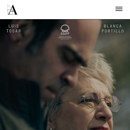
LA ACADEMIA
PREMIOS GOYA
FUNDACIÓN
CONTACTO
ACTIVIDADES
ACTUALIDAD
PROYECTOS
RESIDENCIAS
ÚNETE A LA ACADEMIA DE CINE
PRENSA
NEWSLETTER