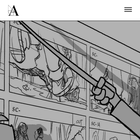
LA ACADEMIA
PREMIOS GOYA
FUNDACIÓN
CONTACTO
ACTIVIDADES
ACTUALIDAD
PROYECTOS
RESIDENCIAS
ÚNETE A LA ACADEMIA DE CINE
PRENSA
NEWSLETTER