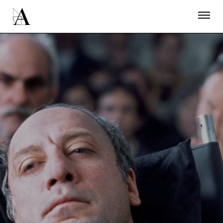
LA ACADEMIA
PREMIOS GOYA
FUNDACIÓN
CONTACTO
ACTIVIDADES
ACTUALIDAD
PROYECTOS
RESIDENCIAS
ÚNETE A LA ACADEMIA DE CINE
PRENSA
NEWSLETTER