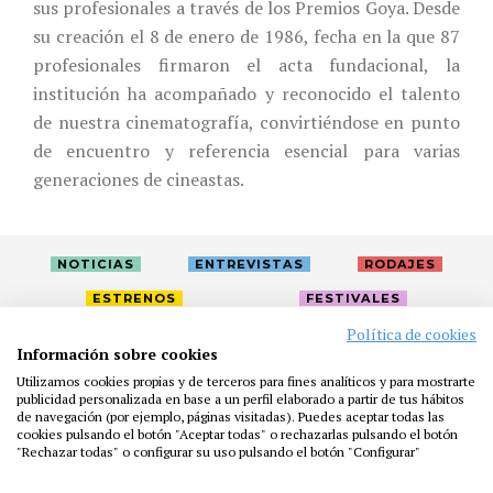
sus profesionales a través de los Premios Goya. Desde
su creación el 8 de enero de 1986, fecha en la que 87
profesionales firmaron el acta fundacional, la
institución ha acompañado y reconocido el talento
de nuestra cinematografía, convirtiéndose en punto
de encuentro y referencia esencial para varias
generaciones de cineastas.
NOTICIAS
ENTREVISTAS
RODAJES
ESTRENOS
FESTIVALES
Política de cookies
Información sobre cookies
LA ACADEMIA
ACTIVIDADES
CAFÉ
PREMIOS
Utilizamos cookies propias y de terceros para fines analíticos y para mostrarte
PRENSA
FUNDACIÓN
RESIDENCIAS
AYUDAS
publicidad personalizada en base a un perfil elaborado a partir de tus hábitos
de navegación (por ejemplo, páginas visitadas). Puedes aceptar todas las
BIBLIOTECA
PUBLICACIONES
CONTACTO
cookies pulsando el botón "Aceptar todas" o rechazarlas pulsando el botón
"Rechazar todas" o configurar su uso pulsando el botón "Configurar"
AVISO LEGAL
P. PRIVACIDAD
COOKIES