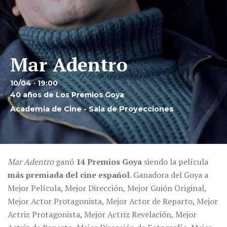
Mar Adentro
10/04 · 19:00
40 años de Los Premios Goya
Academia de Cine - Sala de Proyecciones
Mar Adentro
ganó
14 Premios Goya
siendo la película
más premiada del cine español
. Ganadora del Goya a
Mejor Película, Mejor Dirección, Mejor Guión Original,
Mejor Actor Protagonista, Mejor Actor de Reparto, Mejor
Actriz Protagonista, Mejor Actriz Revelación, Mejor