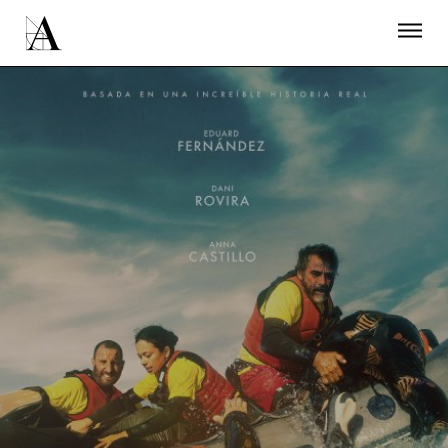
LA ACADEMIA
PREMIOS GOYA
FUNDACIÓN
CONTACTO
ACTIVIDADES
ACTUALIDAD
PROYECTOS
RESIDENCIAS
ÚNETE A LA ACADEMIA DE CINE
PRENSA
NEWSLETTER