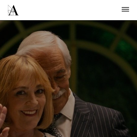
LA ACADEMIA
PREMIOS GOYA
FUNDACIÓN
CONTACTO
ACTIVIDADES
ACTUALIDAD
PROYECTOS
RESIDENCIAS
ÚNETE A LA ACADEMIA DE CINE
PRENSA
NEWSLETTER