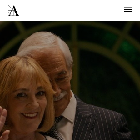
LA ACADEMIA
PREMIOS GOYA
FUNDACIÓN
CONTACTO
ACTIVIDADES
ACTUALIDAD
PROYECTOS
RESIDENCIAS
ÚNETE A LA ACADEMIA DE CINE
PRENSA
NEWSLETTER