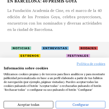
EN BARCELONA: 40 PREMIS GOYA
La Fundación Academia de Cine, en el marco de la 40
edición de los Premios Goya, celebra proyecciones,
encuentros con los nominados y diversas actividades
en la ciudad de Barcelona.
NOTICIAS
ENTREVISTAS
RODAJES
ESTRENOS
FESTIVALES
Política de cookies
Información sobre cookies
LA ACADEMIA
ACTIVIDADES
CAFÉ
PREMIOS
Utilizamos cookies propias y de terceros para fines analíticos y para mostrarte
PRENSA
FUNDACIÓN
RESIDENCIAS
AYUDAS
publicidad personalizada en base a un perfil elaborado a partir de tus hábitos
de navegación (por ejemplo, páginas visitadas). Puedes aceptar todas las
BIBLIOTECA
PUBLICACIONES
CONTACTO
cookies pulsando el botón "Aceptar todas" o rechazarlas pulsando el botón
"Rechazar todas" o configurar su uso pulsando el botón "Configurar"
AVISO LEGAL
P. PRIVACIDAD
COOKIES
Aceptar todas
Configurar