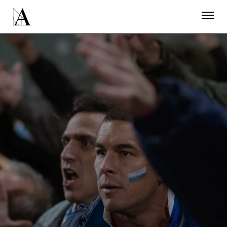
LA ACADEMIA
PREMIOS GOYA
FUNDACIÓN
CONTACTO
ACTIVIDADES
ACTUALIDAD
PROYECTOS
RESIDENCIAS
ÚNETE A LA ACADEMIA DE CINE
PRENSA
NEWSLETTER