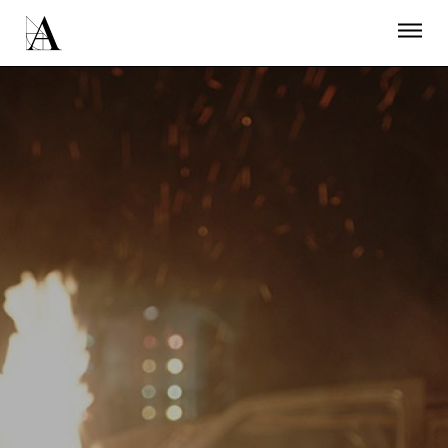
LA ACADEMIA
PREMIOS GOYA
FUNDACIÓN
CONTACTO
ACTIVIDADES
ACTUALIDAD
PROYECTOS
RESIDENCIAS
ÚNETE A LA ACADEMIA DE CINE
PRENSA
NEWSLETTER