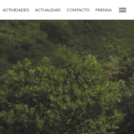
CADEMIA
ACTIVIDADES
PREMIOS GOYA
ACTUALIDAD
FUNDACIÓN
CONTACTO
CONTACTO
PRENSA
VIDADES
ACTUALIDAD
PROYECTOS
RESIDENCIAS
NETE A LA ACADEMIA DE CINE
PRENSA
NEWSLETTER