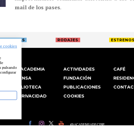
mail de los pases
.
TREVISTAS
RODAJES
ESTRENO
de cookies
e
 de
es pulsando
LA ACADEMIA
ACTIVIDADES
CAFÉ
configurar
PRENSA
FUNDACIÓN
RESIDEN
BIBLIOTECA
PUBLICACIONES
CONTAC
P. PRIVACIDAD
COOKIES
@ACADEMIADECINE