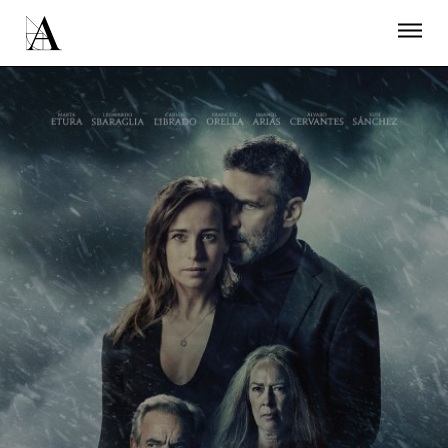
LA ACADEMIA
PREMIOS GOYA
FUNDACIÓN
CONTACTO
ACTIVIDADES
ACTUALIDAD
PROYECTOS
RESIDENCIAS
ÚNETE A LA ACADEMIA DE CINE
PRENSA
NEWSLETTER