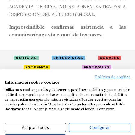
ACADEMIA DE CINE. NO SE PONEN ENTRADAS A
DISPOSICIÓN DEL PÚBLICO GENERAL.
Imprescindible confirmar asistencia a las
comunicaciones vía e-mail de los pases
.
NOTICIAS
ENTREVISTAS
RODAJES
ESTRENOS
FESTIVALES
Política de cookies
Información sobre cookies
LA ACADEMIA
ACTIVIDADES
CAFÉ
PREMIOS
Utilizamos cookies propias y de terceros para fines analíticos y para mostrarte
publicidad personalizada en base a un perfil elaborado a partir de tus hábitos
PRENSA
FUNDACIÓN
RESIDENCIAS
AYUDAS
de navegación (por ejemplo, páginas visitadas). Puedes aceptar todas las
BIBLIOTECA
PUBLICACIONES
CONTACTO
cookies pulsando el botón "Aceptar todas" o rechazarlas pulsando el botón
"Rechazar todas" o configurar su uso pulsando el botón "Configurar"
AVISO LEGAL
P. PRIVACIDAD
COOKIES
Aceptar todas
Configurar