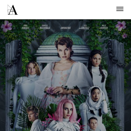
LA ACADEMIA
PREMIOS GOYA
FUNDACIÓN
CONTACTO
ACTIVIDADES
ACTUALIDAD
PROYECTOS
RESIDENCIAS
ÚNETE A LA ACADEMIA DE CINE
PRENSA
NEWSLETTER