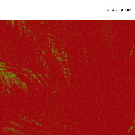
LA ACADEMIA
LA A
ACTI
Ú