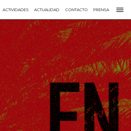
CADEMIA
ACTIVIDADES
PREMIOS GOYA
ACTUALIDAD
FUNDACIÓN
CONTACTO
CONTACTO
PRENSA
VIDADES
ACTUALIDAD
PROYECTOS
RESIDENCIAS
NETE A LA ACADEMIA DE CINE
PRENSA
NEWSLETTER