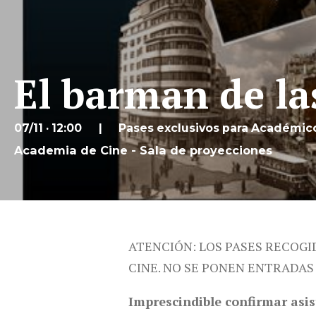
El barman de la
07/11 · 12:00
Pases exclusivos para Académic
Academia de Cine - Sala de proyecciones
ATENCIÓN: LOS PASES RECOGI
CINE. NO SE PONEN ENTRADAS
Imprescindible confirmar asis