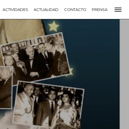
CADEMIA
ACTIVIDADES
PREMIOS GOYA
ACTUALIDAD
FUNDACIÓN
CONTACTO
CONTACTO
PRENSA
VIDADES
ACTUALIDAD
PROYECTOS
RESIDENCIAS
NETE A LA ACADEMIA DE CINE
PRENSA
NEWSLETTER