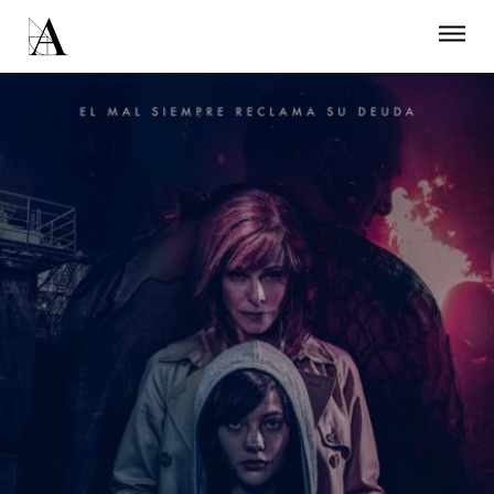
LA ACADEMIA
PREMIOS GOYA
FUNDACIÓN
CONTACTO
ACTIVIDADES
ACTUALIDAD
PROYECTOS
RESIDENCIAS
ÚNETE A LA ACADEMIA DE CINE
PRENSA
NEWSLETTER