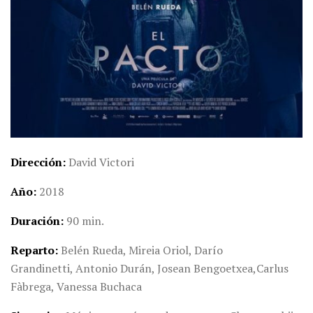
Dirección
David Victori
Año
2018
Duración
90 min.
Reparto
Belén Rueda,
Mireia Oriol,
Darío
Grandinetti,
Antonio Durán,
Josean Bengoetxea,
Carlus
Fàbrega,
Vanessa Buchaca