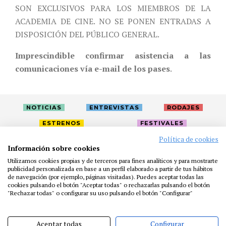
SON EXCLUSIVOS PARA LOS MIEMBROS DE LA
ACADEMIA DE CINE. NO SE PONEN ENTRADAS A
DISPOSICIÓN DEL PÚBLICO GENERAL.
Imprescindible confirmar asistencia a las
comunicaciones vía e-mail de los pases
.
NOTICIAS
ENTREVISTAS
RODAJES
ESTRENOS
FESTIVALES
Política de cookies
Información sobre cookies
LA ACADEMIA
ACTIVIDADES
CAFÉ
PREMIOS
Utilizamos cookies propias y de terceros para fines analíticos y para mostrarte
publicidad personalizada en base a un perfil elaborado a partir de tus hábitos
PRENSA
FUNDACIÓN
RESIDENCIAS
AYUDAS
de navegación (por ejemplo, páginas visitadas). Puedes aceptar todas las
BIBLIOTECA
PUBLICACIONES
CONTACTO
cookies pulsando el botón "Aceptar todas" o rechazarlas pulsando el botón
"Rechazar todas" o configurar su uso pulsando el botón "Configurar"
AVISO LEGAL
P. PRIVACIDAD
COOKIES
Aceptar todas
Configurar