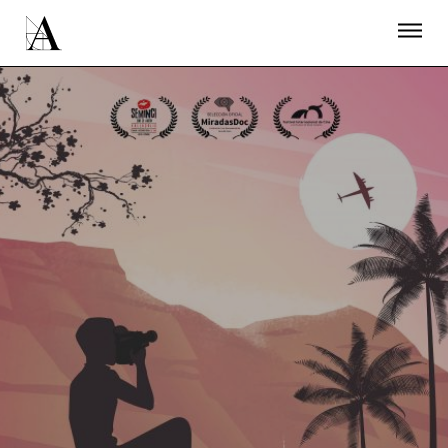
LA ACADEMIA
PREMIOS GOYA
FUNDACIÓN
CONTACTO
ACTIVIDADES
ACTUALIDAD
PROYECTOS
RESIDENCIAS
ÚNETE A LA ACADEMIA DE CINE
PRENSA
NEWSLETTER