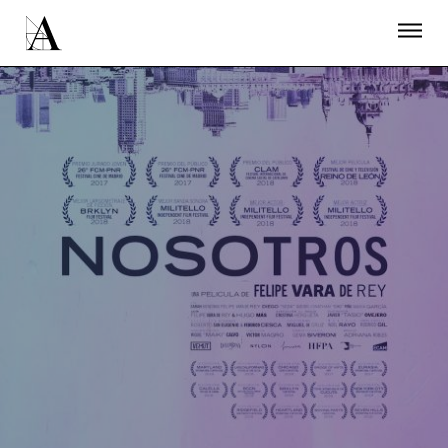
LA ACADEMIA
PREMIOS GOYA
FUNDACIÓN
CONTACTO
ACTIVIDADES
ACTUALIDAD
PROYECTOS
RESIDENCIAS
ÚNETE A LA ACADEMIA DE CINE
PRENSA
NEWSLETTER