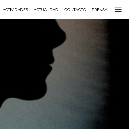
CADEMIA
ACTIVIDADES
PREMIOS GOYA
ACTUALIDAD
FUNDACIÓN
CONTACTO
CONTACTO
PRENSA
VIDADES
ACTUALIDAD
PROYECTOS
RESIDENCIAS
NETE A LA ACADEMIA DE CINE
PRENSA
NEWSLETTER