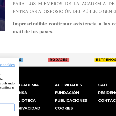
PARA LOS MIEMBROS DE LA ACADEMIA DE 
ENTRADAS A DISPOSICIÓN DEL PÚBLICO GENE
Imprescindible confirmar asistencia a las 
mail de los pases
.
TREVISTAS
RODAJES
ESTRENO
de cookies
e
 de
es pulsando
LA ACADEMIA
ACTIVIDADES
CAFÉ
configurar
PRENSA
FUNDACIÓN
RESIDEN
BIBLIOTECA
PUBLICACIONES
CONTAC
P. PRIVACIDAD
COOKIES