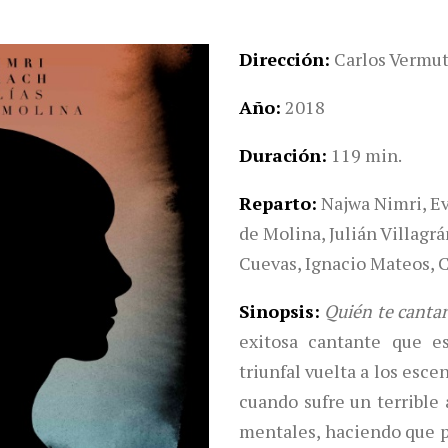
Dirección
Carlos Vermu
Año
2018
Duración
119 min.
Reparto
Najwa Nimri,
Ev
de Molina,
Julián Villagrá
Cuevas,
Ignacio Mateos,
C
Sinopsis
Quién te canta
exitosa cantante que e
triunfal vuelta a los esc
cuando sufre un terrible 
mentales, haciendo que p