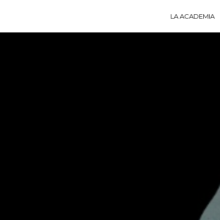
LA ACADEMIA
LA A
ACTI
Ú