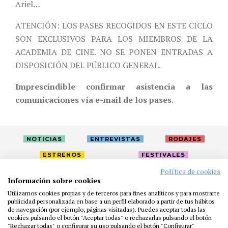
Ariel…
ATENCIÓN: LOS PASES RECOGIDOS EN ESTE CICLO
SON EXCLUSIVOS PARA LOS MIEMBROS DE LA
ACADEMIA DE CINE. NO SE PONEN ENTRADAS A
DISPOSICIÓN DEL PÚBLICO GENERAL.
Imprescindible confirmar asistencia a las
comunicaciones vía e-mail de los pases
.
NOTICIAS
ENTREVISTAS
RODAJES
ESTRENOS
FESTIVALES
Política de cookies
Información sobre cookies
LA ACADEMIA
ACTIVIDADES
CAFÉ
PREMIOS
Utilizamos cookies propias y de terceros para fines analíticos y para mostrarte
publicidad personalizada en base a un perfil elaborado a partir de tus hábitos
PRENSA
FUNDACIÓN
RESIDENCIAS
AYUDAS
de navegación (por ejemplo, páginas visitadas). Puedes aceptar todas las
BIBLIOTECA
PUBLICACIONES
CONTACTO
cookies pulsando el botón "Aceptar todas" o rechazarlas pulsando el botón
"Rechazar todas" o configurar su uso pulsando el botón "Configurar"