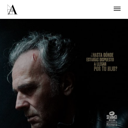
LA ACADEMIA
PREMIOS GOYA
FUNDACIÓN
CONTACTO
ACTIVIDADES
ACTUALIDAD
PROYECTOS
RESIDENCIAS
ÚNETE A LA ACADEMIA DE CINE
PRENSA
NEWSLETTER