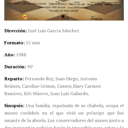
Dirección
José Luis García Sánchez
Formato
35 mm
Año
1988
Duración
90′
Reparto
Fernando Rey,
Juan Diego,
Antonio
Resines,
Caroline Grimm,
Cassen,
Mary Carmen
Ramírez,
Kiti Mánver,
Juan Luis Galiardo,
Sinopsis
Una familia, expulsada de su chabola, ocupa el
museo cordobés en el que vivió un príncipe que fue
amante de la abuela. Los conservadores del museo junto a
dos inexpertos policías harán lo imposible para echar a la