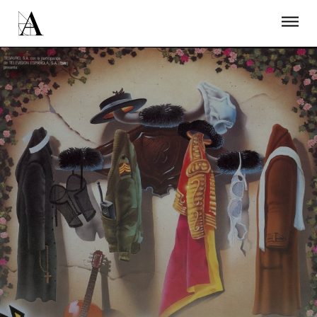
LA ACADEMIA
PREMIOS GOYA
FUNDACIÓN
CONTACTO
ACTIVIDADES
ACTUALIDAD
PROYECTOS
RESIDENCIAS
ÚNETE A LA ACADEMIA DE CINE
PRENSA
NEWSLETTER