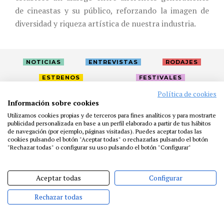
de cineastas y su público, reforzando la imagen de
diversidad y riqueza artística de nuestra industria.
NOTICIAS
ENTREVISTAS
RODAJES
ESTRENOS
FESTIVALES
Política de cookies
Información sobre cookies
LA ACADEMIA
ACTIVIDADES
CAFÉ
PREMIOS
Utilizamos cookies propias y de terceros para fines analíticos y para mostrarte
PRENSA
FUNDACIÓN
RESIDENCIAS
AYUDAS
publicidad personalizada en base a un perfil elaborado a partir de tus hábitos
de navegación (por ejemplo, páginas visitadas). Puedes aceptar todas las
BIBLIOTECA
PUBLICACIONES
CONTACTO
cookies pulsando el botón "Aceptar todas" o rechazarlas pulsando el botón
"Rechazar todas" o configurar su uso pulsando el botón "Configurar"
AVISO LEGAL
P. PRIVACIDAD
COOKIES
Aceptar todas
Configurar
Rechazar todas