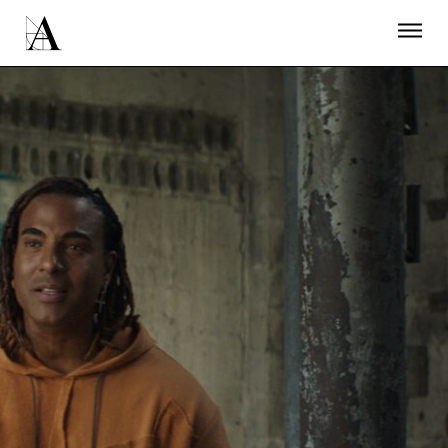
LA ACADEMIA
PREMIOS GOYA
FUNDACIÓN
CONTACTO
ACTIVIDADES
ACTUALIDAD
PROYECTOS
RESIDENCIAS
ÚNETE A LA ACADEMIA DE CINE
PRENSA
NEWSLETTER