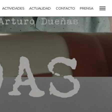
CADEMIA
ACTIVIDADES
PREMIOS GOYA
ACTUALIDAD
FUNDACIÓN
CONTACTO
CONTACTO
PRENSA
VIDADES
ACTUALIDAD
PROYECTOS
RESIDENCIAS
NETE A LA ACADEMIA DE CINE
PRENSA
NEWSLETTER