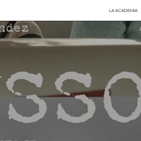
LA ACADEMIA
LA A
ACTI
Ú