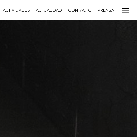
CADEMIA
ACTIVIDADES
PREMIOS GOYA
ACTUALIDAD
FUNDACIÓN
CONTACTO
CONTACTO
PRENSA
VIDADES
ACTUALIDAD
PROYECTOS
RESIDENCIAS
NETE A LA ACADEMIA DE CINE
PRENSA
NEWSLETTER