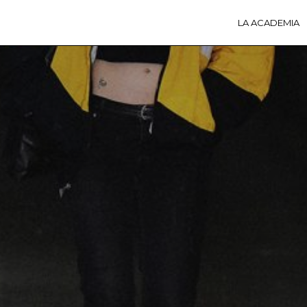
LA ACADEMIA
LA A
ACTI
Ú