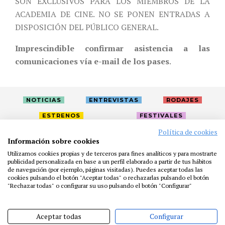
SON EXCLUSIVOS PARA LOS MIEMBROS DE LA
ACADEMIA DE CINE. NO SE PONEN ENTRADAS A
DISPOSICIÓN DEL PÚBLICO GENERAL.
Imprescindible confirmar asistencia a las
comunicaciones vía e-mail de los pases
.
NOTICIAS
ENTREVISTAS
RODAJES
ESTRENOS
FESTIVALES
Política de cookies
Información sobre cookies
LA ACADEMIA
ACTIVIDADES
CAFÉ
PREMIOS
Utilizamos cookies propias y de terceros para fines analíticos y para mostrarte
publicidad personalizada en base a un perfil elaborado a partir de tus hábitos
PRENSA
FUNDACIÓN
RESIDENCIAS
AYUDAS
de navegación (por ejemplo, páginas visitadas). Puedes aceptar todas las
BIBLIOTECA
PUBLICACIONES
CONTACTO
cookies pulsando el botón "Aceptar todas" o rechazarlas pulsando el botón
"Rechazar todas" o configurar su uso pulsando el botón "Configurar"
AVISO LEGAL
P. PRIVACIDAD
COOKIES
Aceptar todas
Configurar