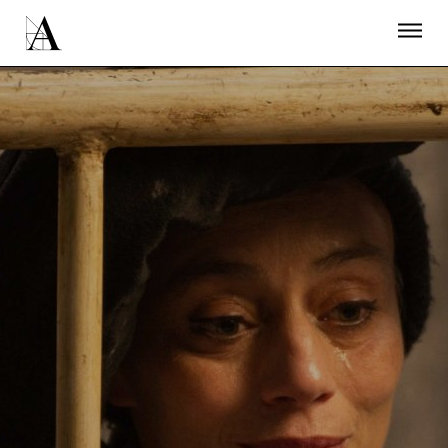
LA ACADEMIA
PREMIOS GOYA
FUNDACIÓN
CONTACTO
ACTIVIDADES
ACTUALIDAD
PROYECTOS
RESIDENCIAS
ÚNETE A LA ACADEMIA DE CINE
PRENSA
NEWSLETTER