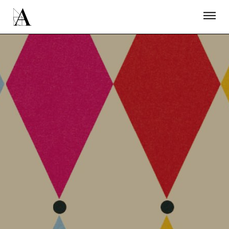
LA ACADEMIA
PREMIOS GOYA
FUNDACIÓN
CONTACTO
ACTIVIDADES
ACTUALIDAD
PROYECTOS
RESIDENCIAS
ÚNETE A LA ACADEMIA DE CINE
PRENSA
NEWSLETTER