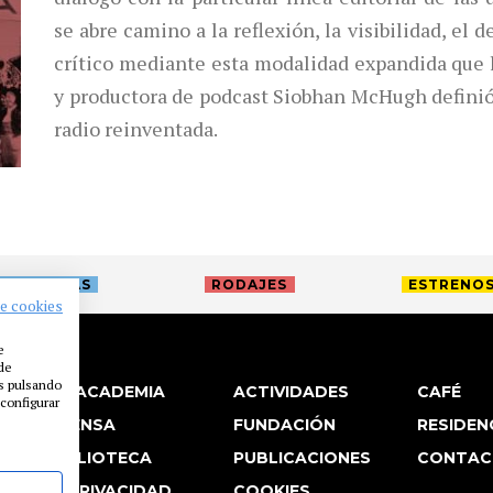
se abre camino a la reflexión, la visibilidad, el
crítico mediante esta modalidad expandida que l
y productora de podcast Siobhan McHugh defini
radio reinventada.
TREVISTAS
RODAJES
ESTRENO
de cookies
e
 de
es pulsando
LA ACADEMIA
ACTIVIDADES
CAFÉ
configurar
PRENSA
FUNDACIÓN
RESIDEN
BIBLIOTECA
PUBLICACIONES
CONTAC
P. PRIVACIDAD
COOKIES