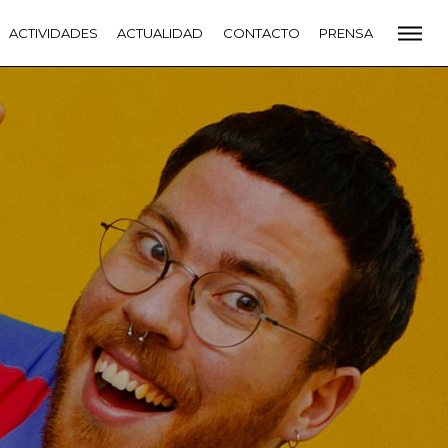
CADEMIA
ACTIVIDADES
PREMIOS GOYA
ACTUALIDAD
FUNDACIÓN
CONTACTO
CONTACTO
PRENSA
VIDADES
ACTUALIDAD
PROYECTOS
RESIDENCIAS
NETE A LA ACADEMIA DE CINE
PRENSA
NEWSLETTER