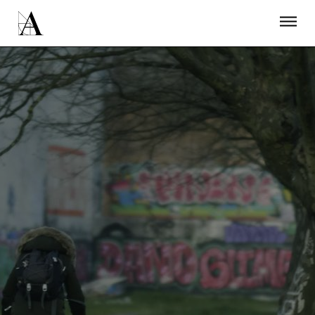
LA ACADEMIA
PREMIOS GOYA
FUNDACIÓN
CONTACTO
ACTIVIDADES
ACTUALIDAD
PROYECTOS
RESIDENCIAS
ÚNETE A LA ACADEMIA DE CINE
PRENSA
NEWSLETTER