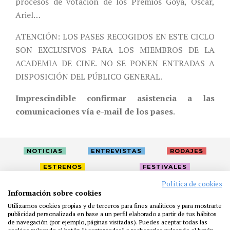
procesos de votación de los Premios Goya, Oscar,
Ariel…
ATENCIÓN: LOS PASES RECOGIDOS EN ESTE CICLO
SON EXCLUSIVOS PARA LOS MIEMBROS DE LA
ACADEMIA DE CINE. NO SE PONEN ENTRADAS A
DISPOSICIÓN DEL PÚBLICO GENERAL.
Imprescindible confirmar asistencia a las
comunicaciones vía e-mail de los pases
.
NOTICIAS
ENTREVISTAS
RODAJES
ESTRENOS
FESTIVALES
Política de cookies
Información sobre cookies
LA ACADEMIA
ACTIVIDADES
CAFÉ
PREMIOS
Utilizamos cookies propias y de terceros para fines analíticos y para mostrarte
PRENSA
FUNDACIÓN
RESIDENCIAS
AYUDAS
publicidad personalizada en base a un perfil elaborado a partir de tus hábitos
de navegación (por ejemplo, páginas visitadas). Puedes aceptar todas las
BIBLIOTECA
PUBLICACIONES
CONTACTO