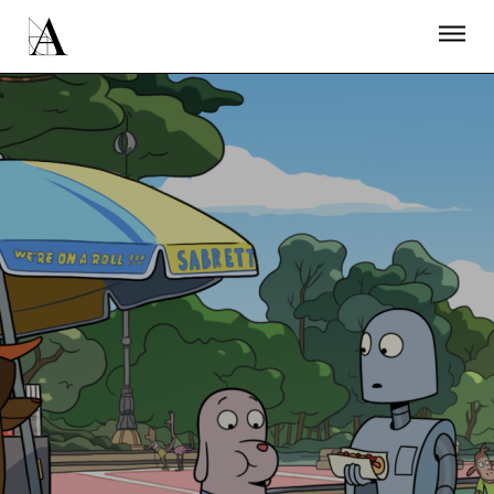
LA ACADEMIA
PREMIOS GOYA
FUNDACIÓN
CONTACTO
ACTIVIDADES
ACTUALIDAD
PROYECTOS
RESIDENCIAS
ÚNETE A LA ACADEMIA DE CINE
PRENSA
NEWSLETTER