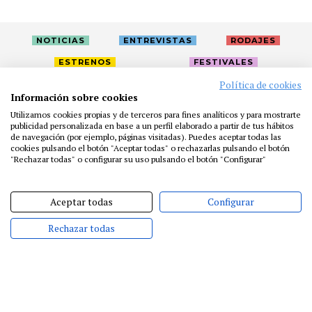
NOTICIAS
ENTREVISTAS
RODAJES
ESTRENOS
FESTIVALES
Política de cookies
Información sobre cookies
LA ACADEMIA
ACTIVIDADES
CAFÉ
PREMIOS
Utilizamos cookies propias y de terceros para fines analíticos y para mostrarte
PRENSA
FUNDACIÓN
RESIDENCIAS
AYUDAS
publicidad personalizada en base a un perfil elaborado a partir de tus hábitos
de navegación (por ejemplo, páginas visitadas). Puedes aceptar todas las
BIBLIOTECA
PUBLICACIONES
CONTACTO
cookies pulsando el botón "Aceptar todas" o rechazarlas pulsando el botón
"Rechazar todas" o configurar su uso pulsando el botón "Configurar"
AVISO LEGAL
P. PRIVACIDAD
COOKIES
Aceptar todas
Configurar
Rechazar todas