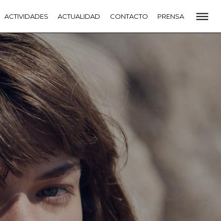
CADEMIA
ACTIVIDADES
PREMIOS GOYA
ACTUALIDAD
FUNDACIÓN
CONTACTO
CONTACTO
PRENSA
VIDADES
ACTUALIDAD
PROYECTOS
RESIDENCIAS
NETE A LA ACADEMIA DE CINE
PRENSA
NEWSLETTER