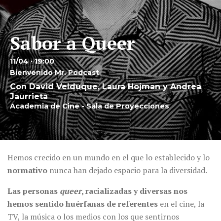
Sabor a Queer
11/04 · 19:00
Bienvenido Mr. Podcast
Con David Velduque, Laura Hojman y Andrea
Jaurrieta
Academia de Cine - Sala de Proyecciones
Hemos crecido en un mundo en el que lo establecido y lo
normativo
nunca han dejado espacio para la diversidad.
Las personas
queer
, racializadas y diversas nos
hemos sentido huérfanas de referentes
en el cine, la
TV, la música o los medios con los que sentirnos