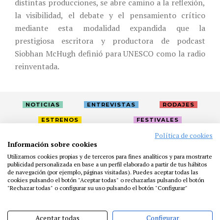
distintas producciones, se abre camino a la reflexión,
la visibilidad, el debate y el pensamiento crítico
mediante esta modalidad expandida que la
prestigiosa escritora y productora de podcast
Siobhan McHugh definió para UNESCO como la radio
reinventada.
NOTICIAS
ENTREVISTAS
RODAJES
ESTRENOS
FESTIVALES
Política de cookies
Información sobre cookies
LA ACADEMIA
ACTIVIDADES
CAFÉ
PREMIOS
Utilizamos cookies propias y de terceros para fines analíticos y para mostrarte
publicidad personalizada en base a un perfil elaborado a partir de tus hábitos
PRENSA
FUNDACIÓN
RESIDENCIAS
AYUDAS
de navegación (por ejemplo, páginas visitadas). Puedes aceptar todas las
BIBLIOTECA
PUBLICACIONES
CONTACTO
cookies pulsando el botón "Aceptar todas" o rechazarlas pulsando el botón
"Rechazar todas" o configurar su uso pulsando el botón "Configurar"
AVISO LEGAL
P. PRIVACIDAD
COOKIES
Aceptar todas
Configurar