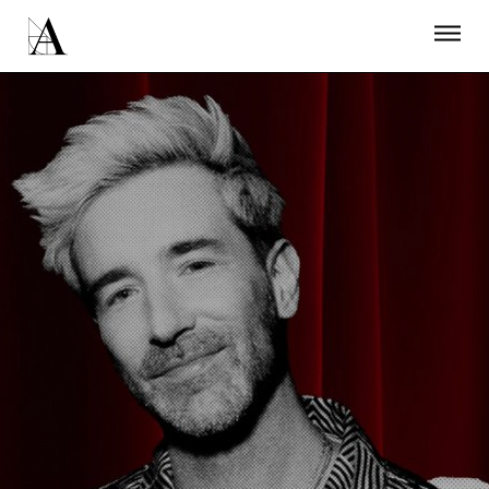
LA ACADEMIA
PREMIOS GOYA
FUNDACIÓN
CONTACTO
ACTIVIDADES
ACTUALIDAD
PROYECTOS
RESIDENCIAS
ÚNETE A LA ACADEMIA DE CINE
PRENSA
NEWSLETTER