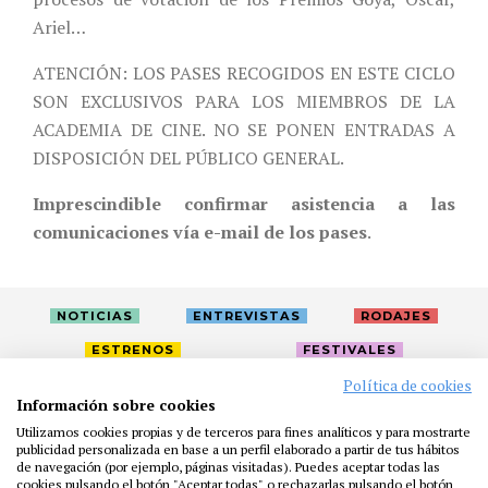
Ariel…
ATENCIÓN: LOS PASES RECOGIDOS EN ESTE CICLO
SON EXCLUSIVOS PARA LOS MIEMBROS DE LA
ACADEMIA DE CINE. NO SE PONEN ENTRADAS A
DISPOSICIÓN DEL PÚBLICO GENERAL.
Imprescindible confirmar asistencia a las
comunicaciones vía e-mail de los pases
.
NOTICIAS
ENTREVISTAS
RODAJES
ESTRENOS
FESTIVALES
Política de cookies
Información sobre cookies
LA ACADEMIA
ACTIVIDADES
CAFÉ
PREMIOS
Utilizamos cookies propias y de terceros para fines analíticos y para mostrarte
PRENSA
FUNDACIÓN
RESIDENCIAS
AYUDAS
publicidad personalizada en base a un perfil elaborado a partir de tus hábitos
de navegación (por ejemplo, páginas visitadas). Puedes aceptar todas las
BIBLIOTECA
PUBLICACIONES
CONTACTO
cookies pulsando el botón "Aceptar todas" o rechazarlas pulsando el botón