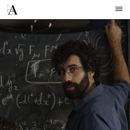
LA ACADEMIA
PREMIOS GOYA
FUNDACIÓN
CONTACTO
ACTIVIDADES
ACTUALIDAD
PROYECTOS
RESIDENCIAS
ÚNETE A LA ACADEMIA DE CINE
PRENSA
NEWSLETTER