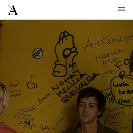
LA ACADEMIA
PREMIOS GOYA
FUNDACIÓN
CONTACTO
ACTIVIDADES
ACTUALIDAD
PROYECTOS
RESIDENCIAS
ÚNETE A LA ACADEMIA DE CINE
PRENSA
NEWSLETTER