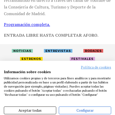
retransmitido en directo a través del canal de Youtube de
la Consejería de Cultura, Turismo y Deporte de la
Comunidad de Madrid.
Programación completa.
ENTRADA LIBRE HASTA COMPLETAR AFORO.
NOTICIAS
ENTREVISTAS
RODAJES
ESTRENOS
FESTIVALES
Política de cookies
Información sobre cookies
LA ACADEMIA
ACTIVIDADES
CAFÉ
PREMIOS
Utilizamos cookies propias y de terceros para fines analíticos y para mostrarte
PRENSA
FUNDACIÓN
RESIDENCIAS
AYUDAS
publicidad personalizada en base a un perfil elaborado a partir de tus hábitos
de navegación (por ejemplo, páginas visitadas). Puedes aceptar todas las
BIBLIOTECA
PUBLICACIONES
CONTACTO
cookies pulsando el botón "Aceptar todas" o rechazarlas pulsando el botón
"Rechazar todas" o configurar su uso pulsando el botón "Configurar"
AVISO LEGAL
P. PRIVACIDAD
COOKIES
Aceptar todas
Configurar