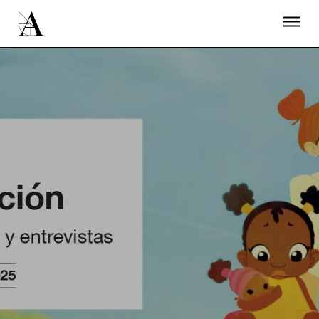
LA ACADEMIA
PREMIOS GOYA
FUNDACIÓN
CONTACTO
ACTIVIDADES
ACTUALIDAD
PROYECTOS
RESIDENCIAS
ÚNETE A LA ACADEMIA DE CINE
PRENSA
NEWSLETTER