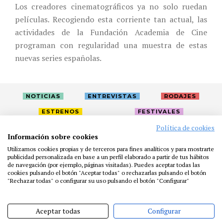
Los creadores cinematográficos ya no solo ruedan
películas. Recogiendo esta corriente tan actual, las
actividades de la Fundación Academia de Cine
programan con regularidad una muestra de estas
nuevas series españolas.
NOTICIAS
ENTREVISTAS
RODAJES
ESTRENOS
FESTIVALES
Política de cookies
Información sobre cookies
LA ACADEMIA
ACTIVIDADES
CAFÉ
PREMIOS
Utilizamos cookies propias y de terceros para fines analíticos y para mostrarte
PRENSA
FUNDACIÓN
RESIDENCIAS
AYUDAS
publicidad personalizada en base a un perfil elaborado a partir de tus hábitos
de navegación (por ejemplo, páginas visitadas). Puedes aceptar todas las
BIBLIOTECA
PUBLICACIONES
CONTACTO
cookies pulsando el botón "Aceptar todas" o rechazarlas pulsando el botón
"Rechazar todas" o configurar su uso pulsando el botón "Configurar"
AVISO LEGAL
P. PRIVACIDAD
COOKIES
Aceptar todas
Configurar