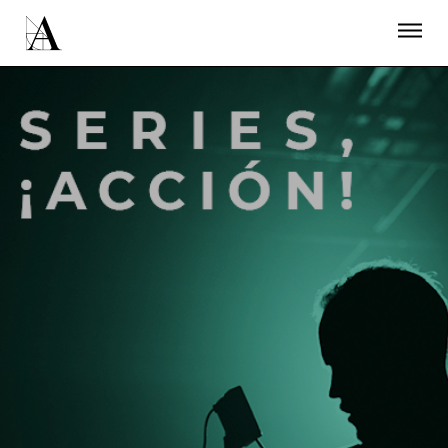
LA ACADEMIA
PREMIOS GOYA
FUNDACIÓN
CONTACTO
ACTIVIDADES
ACTUALIDAD
PROYECTOS
RESIDENCIAS
ÚNETE A LA ACADEMIA DE CINE
PRENSA
NEWSLETTER