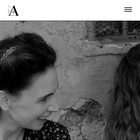
LA ACADEMIA
PREMIOS GOYA
FUNDACIÓN
CONTACTO
ACTIVIDADES
ACTUALIDAD
PROYECTOS
RESIDENCIAS
ÚNETE A LA ACADEMIA DE CINE
PRENSA
NEWSLETTER