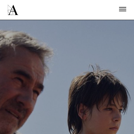
LA ACADEMIA
PREMIOS GOYA
FUNDACIÓN
CONTACTO
ACTIVIDADES
ACTUALIDAD
PROYECTOS
RESIDENCIAS
ÚNETE A LA ACADEMIA DE CINE
PRENSA
NEWSLETTER