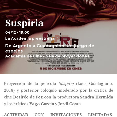
Suspiria
04/12 · 19:00
La Academia preestrena
De Argento a Guadagnino: Un juego de
espejos
Academia de Cine - Sala de proyecciones
Proyección de la película
Suspiria
(Luca Guadagnino,
2018) y posterior coloquio moderado por la crítica de
cine
Desirée de Fez
con la productora
Sandra Hermida
y los críticos
Yago García
y
Jordi Costa
.
ACTIVIDAD CON INVITACIONES LIMITADAS
.