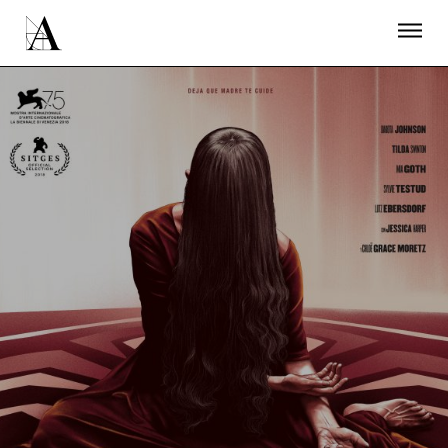
LA ACADEMIA
PREMIOS GOYA
FUNDACIÓN
CONTACTO
ACTIVIDADES
ACTUALIDAD
PROYECTOS
RESIDENCIAS
ÚNETE A LA ACADEMIA DE CINE
PRENSA
NEWSLETTER