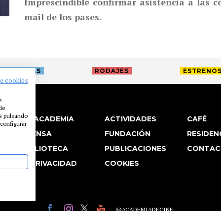
Imprescindible confirmar asistencia a las 
mail de los pases
.
TREVISTAS
RODAJES
ESTRENO
de cookies
e
 de
es pulsando
LA ACADEMIA
ACTIVIDADES
CAFÉ
configurar
PRENSA
FUNDACIÓN
RESIDEN
BIBLIOTECA
PUBLICACIONES
CONTAC
P. PRIVACIDAD
COOKIES
@ACADEMIADECINE