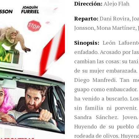
Dirección
Alejo Flah
Reparto
Dani Rovira, Joa
Jonsson, Mona Martínez, 
Sinopsis
León Lafuent
enfadado. Acosado por las
cambian las cosas: su taxi
de su mujer embarazada.
Diego Manfredi. Tan me
guapo como embaucador. Ac
ha venido a buscarlo. Los
sin familia ni porveni
Sandra Sánchez. Joven
Huyendo de su pueblo d
rodeada de olivos. Huyend