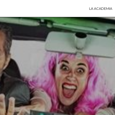
LA ACADEMIA
LA A
ACTI
Ú