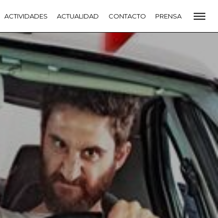
CADEMIA
ACTIVIDADES
PREMIOS GOYA
ACTUALIDAD
FUNDACIÓN
CONTACTO
CONTACTO
PRENSA
VIDADES
ACTUALIDAD
PROYECTOS
RESIDENCIAS
NETE A LA ACADEMIA DE CINE
PRENSA
NEWSLETTER