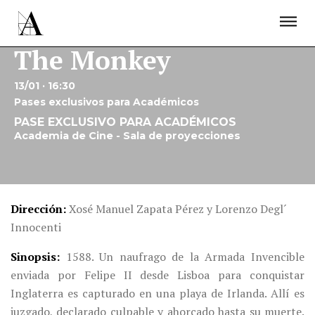
LA ACADEMIA
PREMIOS GOYA
FUNDACIÓN
CONTACTO
ACTIVIDADES
The Monkey
ACTUALIDAD
PROYECTOS
RESIDENCIAS
13/01 · 16:30
ÚNETE A LA ACADEMIA DE CINE
PRENSA
Pases exclusivos para Académicos
NEWSLETTER
PASE EXCLUSIVO PARA ACADÉMICOS
Academia de Cine - Sala de proyecciones
Dirección
Xosé Manuel Zapata Pérez y Lorenzo Degl´
Innocenti
Sinopsis
1588. Un naufrago de la Armada Invencible
enviada por Felipe II desde Lisboa para conquistar
Inglaterra es capturado en una playa de Irlanda. Allí es
juzgado, declarado culpable y ahorcado hasta su muerte.