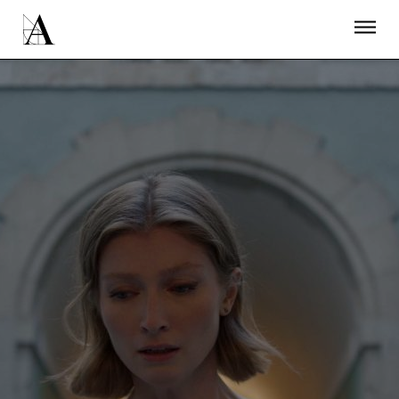
LA ACADEMIA
PREMIOS GOYA
FUNDACIÓN
CONTACTO
ACTIVIDADES
ACTUALIDAD
PROYECTOS
RESIDENCIAS
ÚNETE A LA ACADEMIA DE CINE
PRENSA
NEWSLETTER