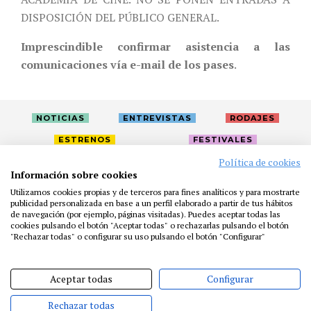
DISPOSICIÓN DEL PÚBLICO GENERAL.
Imprescindible confirmar asistencia a las
comunicaciones vía e-mail de los pases
.
NOTICIAS
ENTREVISTAS
RODAJES
ESTRENOS
FESTIVALES
Política de cookies
Información sobre cookies
LA ACADEMIA
ACTIVIDADES
CAFÉ
PREMIOS
Utilizamos cookies propias y de terceros para fines analíticos y para mostrarte
publicidad personalizada en base a un perfil elaborado a partir de tus hábitos
PRENSA
FUNDACIÓN
RESIDENCIAS
AYUDAS
de navegación (por ejemplo, páginas visitadas). Puedes aceptar todas las
BIBLIOTECA
PUBLICACIONES
CONTACTO
cookies pulsando el botón "Aceptar todas" o rechazarlas pulsando el botón
"Rechazar todas" o configurar su uso pulsando el botón "Configurar"
AVISO LEGAL
P. PRIVACIDAD
COOKIES
Aceptar todas
Configurar
Rechazar todas