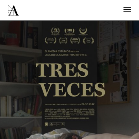
LA ACADEMIA
PREMIOS GOYA
FUNDACIÓN
CONTACTO
ACTIVIDADES
ACTUALIDAD
PROYECTOS
RESIDENCIAS
ÚNETE A LA ACADEMIA DE CINE
PRENSA
NEWSLETTER