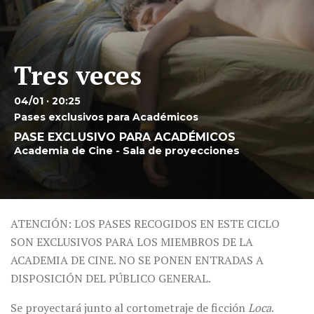
Tres veces
04/01 · 20:25
Pases exclusivos para Académicos
PASE EXCLUSIVO PARA ACADÉMICOS
Academia de Cine - Sala de proyecciones
ATENCIÓN: LOS PASES RECOGIDOS EN ESTE CICLO
SON EXCLUSIVOS PARA LOS MIEMBROS DE LA
ACADEMIA DE CINE. NO SE PONEN ENTRADAS A
DISPOSICIÓN DEL PÚBLICO GENERAL.
Se proyectará junto al cortometraje de ficción
Loca
.