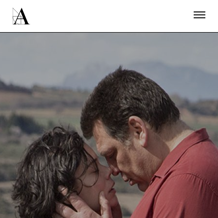
LA ACADEMIA
PREMIOS GOYA
FUNDACIÓN
CONTACTO
ACTIVIDADES
ACTUALIDAD
PROYECTOS
RESIDENCIAS
ÚNETE A LA ACADEMIA DE CINE
PRENSA
NEWSLETTER