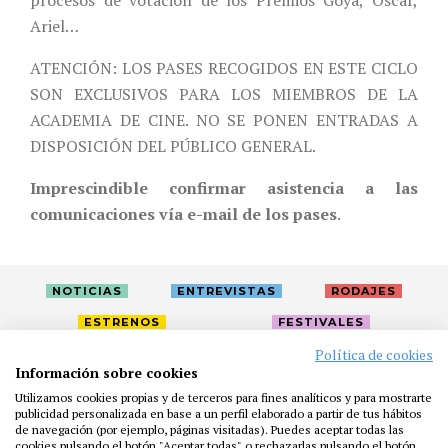
procesos de votación de los Premios Goya, Oscar,
Ariel…
ATENCIÓN: LOS PASES RECOGIDOS EN ESTE CICLO
SON EXCLUSIVOS PARA LOS MIEMBROS DE LA
ACADEMIA DE CINE. NO SE PONEN ENTRADAS A
DISPOSICIÓN DEL PÚBLICO GENERAL.
Imprescindible confirmar asistencia a las
comunicaciones vía e-mail de los pases
.
NOTICIAS
ENTREVISTAS
RODAJES
ESTRENOS
FESTIVALES
Política de cookies
Información sobre cookies
LA ACADEMIA
ACTIVIDADES
CAFÉ
PREMIOS
Utilizamos cookies propias y de terceros para fines analíticos y para mostrarte
PRENSA
FUNDACIÓN
RESIDENCIAS
AYUDAS
publicidad personalizada en base a un perfil elaborado a partir de tus hábitos
de navegación (por ejemplo, páginas visitadas). Puedes aceptar todas las
BIBLIOTECA
PUBLICACIONES
CONTACTO
cookies pulsando el botón "Aceptar todas" o rechazarlas pulsando el botón