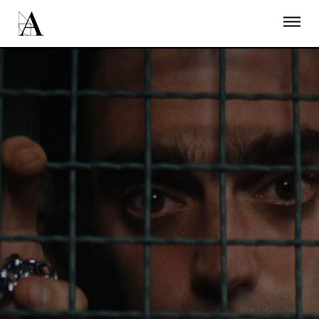
LA ACADEMIA
PREMIOS GOYA
FUNDACIÓN
CONTACTO
ACTIVIDADES
ACTUALIDAD
PROYECTOS
RESIDENCIAS
ÚNETE A LA ACADEMIA DE CINE
PRENSA
NEWSLETTER