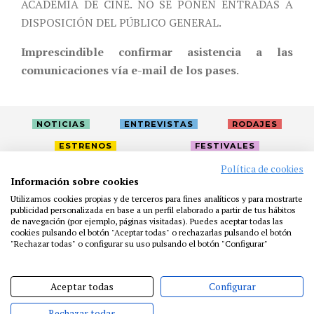
ACADEMIA DE CINE. NO SE PONEN ENTRADAS A
DISPOSICIÓN DEL PÚBLICO GENERAL.
Imprescindible confirmar asistencia a las
comunicaciones vía e-mail de los pases
.
NOTICIAS
ENTREVISTAS
RODAJES
ESTRENOS
FESTIVALES
Política de cookies
Información sobre cookies
LA ACADEMIA
ACTIVIDADES
CAFÉ
PREMIOS
Utilizamos cookies propias y de terceros para fines analíticos y para mostrarte
publicidad personalizada en base a un perfil elaborado a partir de tus hábitos
PRENSA
FUNDACIÓN
RESIDENCIAS
AYUDAS
de navegación (por ejemplo, páginas visitadas). Puedes aceptar todas las
BIBLIOTECA
PUBLICACIONES
CONTACTO
cookies pulsando el botón "Aceptar todas" o rechazarlas pulsando el botón
"Rechazar todas" o configurar su uso pulsando el botón "Configurar"
AVISO LEGAL
P. PRIVACIDAD
COOKIES
Aceptar todas
Configurar
Rechazar todas