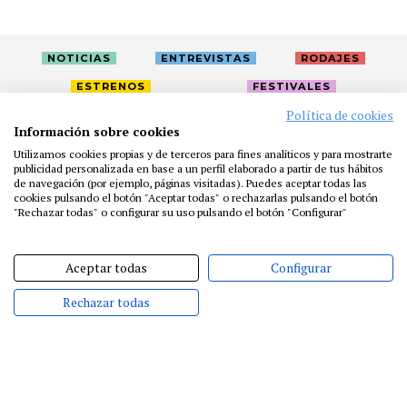
NOTICIAS
ENTREVISTAS
RODAJES
ESTRENOS
FESTIVALES
Política de cookies
Información sobre cookies
LA ACADEMIA
ACTIVIDADES
CAFÉ
PREMIOS
Utilizamos cookies propias y de terceros para fines analíticos y para mostrarte
publicidad personalizada en base a un perfil elaborado a partir de tus hábitos
PRENSA
FUNDACIÓN
RESIDENCIAS
AYUDAS
de navegación (por ejemplo, páginas visitadas). Puedes aceptar todas las
BIBLIOTECA
PUBLICACIONES
CONTACTO
cookies pulsando el botón "Aceptar todas" o rechazarlas pulsando el botón
"Rechazar todas" o configurar su uso pulsando el botón "Configurar"
AVISO LEGAL
P. PRIVACIDAD
COOKIES
Aceptar todas
Configurar
Rechazar todas