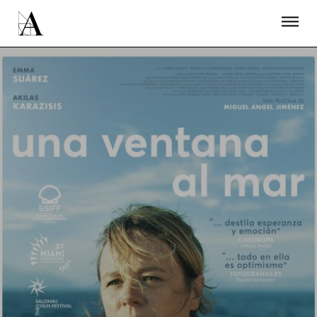
LA ACADEMIA
PREMIOS GOYA
FUNDACIÓN
CONTACTO
ACTIVIDADES
ACTUALIDAD
PROYECTOS
RESIDENCIAS
ÚNETE A LA ACADEMIA DE CINE
PRENSA
NEWSLETTER