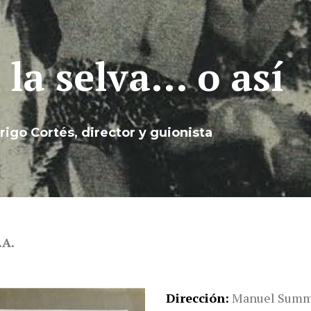
e la selva… o así
rigo Cortés, director y guionista
.A.
Dirección
Manuel Summ