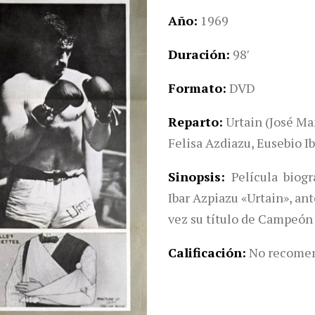
Año
1969
Duración
98′
Formato
DVD
Reparto
Urtain (José Ma
Felisa Azdiazu, Eusebio Ib
Sinopsis
Película biog
Ibar Azpiazu «Urtain», an
vez su título de Campeón
Calificación
No recomen