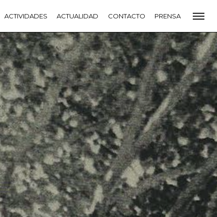
CADEMIA
ACTIVIDADES
PREMIOS GOYA
ACTUALIDAD
FUNDACIÓN
CONTACTO
CONTACTO
PRENSA
VIDADES
ACTUALIDAD
PROYECTOS
RESIDENCIAS
NETE A LA ACADEMIA DE CINE
PRENSA
NEWSLETTER