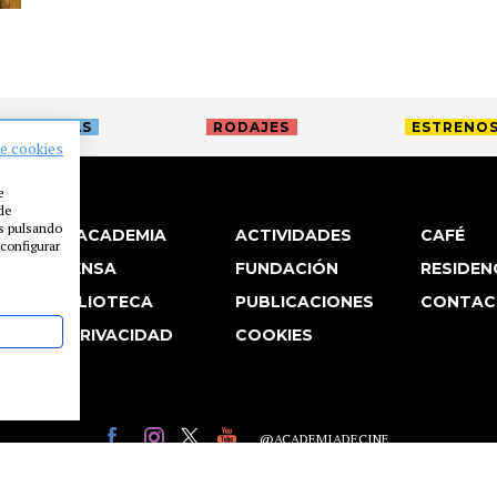
TREVISTAS
RODAJES
ESTRENO
de cookies
e
 de
es pulsando
LA ACADEMIA
ACTIVIDADES
CAFÉ
configurar
PRENSA
FUNDACIÓN
RESIDEN
BIBLIOTECA
PUBLICACIONES
CONTAC
P. PRIVACIDAD
COOKIES
@ACADEMIADECINE