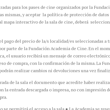
tradas para los pases de cine organizados por la Funda
las mismas, y aceptar la política de protección de dato
 mapa interactivo de la sala de cine, deberá seleccionar
l pago del precio de la/s localidad/es seleccionadas a t
b por parte de la Fundación Academia de Cine. En el mo
a, el usuario recibirá un mensaje de correo electrónico
oceso de compra, con la confirmación de la misma. La F
 podrán realizar cambios ni devoluciones una vez finali
trada de la sala el documento que acredite haber realiza
 con la entrada descargada o impresa, no con impresión 
pra.
no se permitirá el acceso a la sala ● La Academia se res